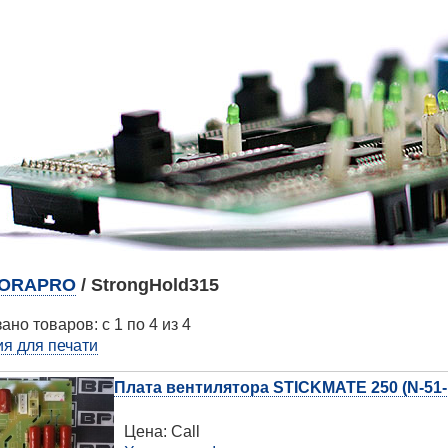
ORAPRO
/ StrongHold315
ано товаров: с 1 по 4 из 4
я для печати
Плата вентилятора STICKMATE 250 (N-51-
Цена:
Call