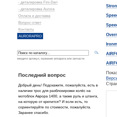
- деталировка Fini-Dari
Stro
- деталировка Aurora
Spee
Оплата и доставка
Вопрос-ответ
Spee
Контакты
Over
AURORAPRO
Iron
AIRF
введите артикул, название аппарата или запчасти
AIRF
Показ
Последний вопрос
Верси
Стра
Добрый день! Подскажите, пожалуйста, есть в
наличии трос для разблокировки колёс на
мотоблок Аврора 1400, а также руль и штанга,
на которую от крепится? И если есть, то
сориентируйте по стоимости, пожалуйста.
Заранее спасибо.