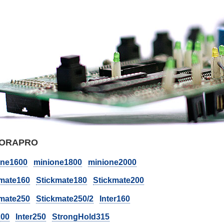
ORAPRO
one1600
minione1800
minione2000
kmate160
Stickmate180
Stickmate200
kmate250
Stickmate250/2
Inter160
200
Inter250
StrongHold315