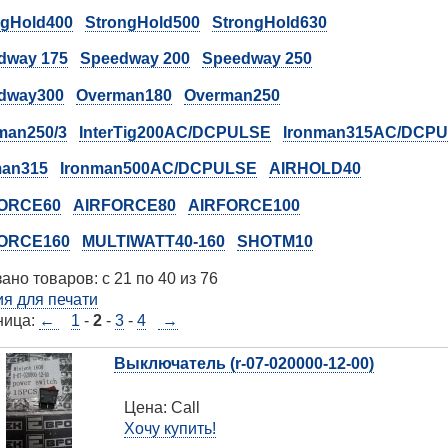
ngHold400
StrongHold500
StrongHold630
dway 175
Speedway 200
Speedway 250
dway300
Overman180
Overman250
man250/3
InterTig200AC/DCPULSE
Ironman315AC/DCP
man315
Ironman500AC/DCPULSE
AIRHOLD40
ORCE60
AIRFORCE80
AIRFORCE100
ORCE160
MULTIWATT40-160
SHOTM10
ано товаров: с 21 по 40 из 76
я для печати
ница:
←
1
-
2
-
3
-
4
→
Выключатель (r-07-020000-12-00)
Цена:
Call
Хочу купить!