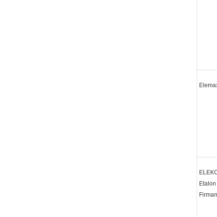
Elema
ELE
Etalon
Firma