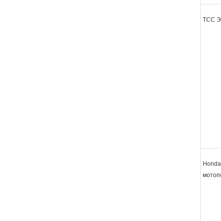
ТСС 
Honda
мотоп