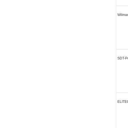
Wilma
SDT-P
ELITE