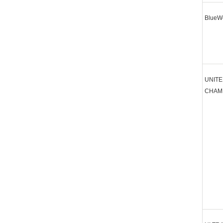
BlueWe
UNIT
CHAM