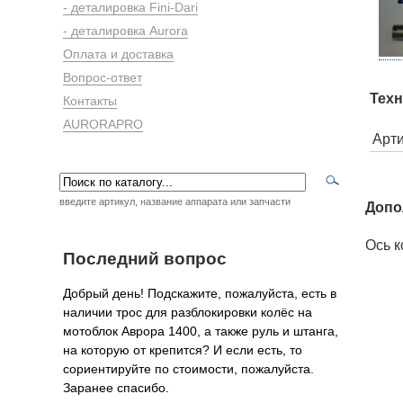
- деталировка Fini-Dari
- деталировка Aurora
Оплата и доставка
Вопрос-ответ
Техн
Контакты
AURORAPRO
Арт
введите артикул, название аппарата или запчасти
Допо
Ось 
Последний вопрос
Добрый день! Подскажите, пожалуйста, есть в
наличии трос для разблокировки колёс на
мотоблок Аврора 1400, а также руль и штанга,
на которую от крепится? И если есть, то
сориентируйте по стоимости, пожалуйста.
Заранее спасибо.