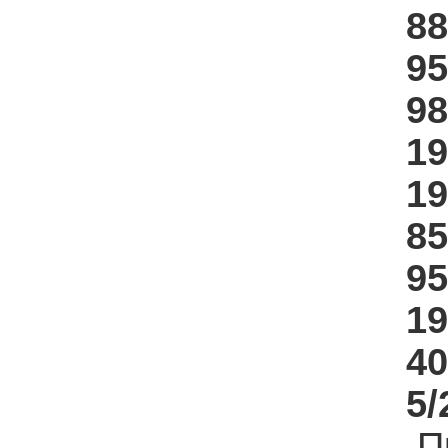
88
95
98
19
19
85
95
19
40
5/
П